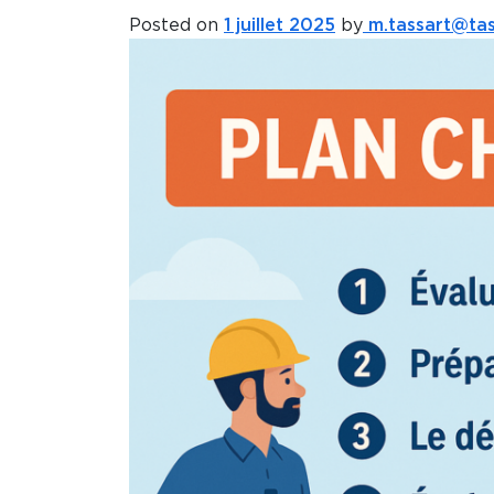
Posted on
1 juillet 2025
by
m.tassart@tass