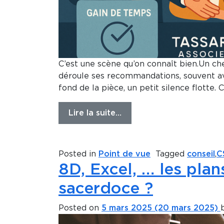
C’est une scène qu’on connaît bien.Un ch
déroule ses recommandations, souvent avec
fond de la pièce, un petit silence flotte. C
Lire la suite…
Posted in
Point de vue
Tagged
conseil
,
C
8D, Excel, … les plan
sacerdoce ?
Posted on
5 mars 2025
(20 mars 2025)