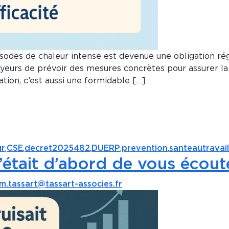
pisodes de chaleur intense est devenue une obligation ré
rs de prévoir des mesures concrètes pour assurer la séc
gation, c’est aussi une formidable […]
ur
,
CSE
,
decret2025482
,
DUERP
,
prevention
,
santeautravail
 c’était d’abord de vous écout
m.tassart@tassart-associes.fr