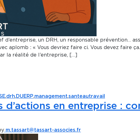
ef d’entreprise, un DRH, un responsable prévention… assi
 aplomb : « Vous devriez faire ci. Vous devez faire ça. 
ar la réalité de l’entreprise, […]
SE
,
drh
,
DUERP
,
management
,
santeautravail
s d’actions en entreprise : c
by
m.tassart@tassart-associes.fr