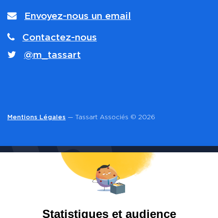
Envoyez-nous un email
Contactez-nous
@m_tassart
Mentions Légales
— Tassart Associés © 2026
CONTACT
Vous souhaitez en savoir plus sur le document