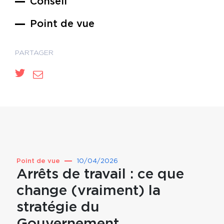
Conseil
Point de vue
PARTAGER
Point de vue
10/04/2026
Point 
Arrêts de travail : ce que
Prév
change (vraiment) la
pou
stratégie du
par