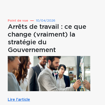
Point de vue
10/04/2026
Point 
Arrêts de travail : ce que
Prév
change (vraiment) la
pou
stratégie du
par
Gouvernement
mut
Lire l'article
Lire l'