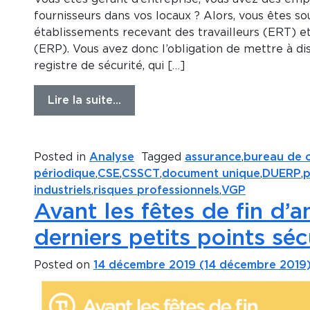
fournisseurs dans vos locaux ? Alors, vous êtes s
établissements recevant des travailleurs (ERT) e
(ERP). Vous avez donc l’obligation de mettre à d
registre de sécurité, qui […]
Lire la suite…
Posted in
Analyse
Tagged
assurance
,
bureau de 
périodique
,
CSE
,
CSSCT
,
document unique
,
DUERP
,
p
industriels
,
risques professionnels
,
VGP
Avant les fêtes de fin d’a
derniers petits points séc
Posted on
14 décembre 2019
(14 décembre 2019