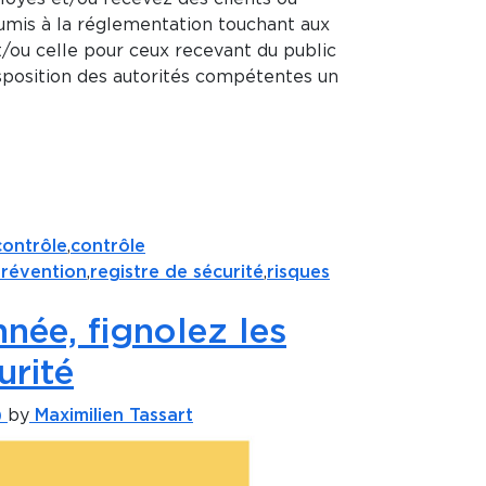
oumis à la réglementation touchant aux
t/ou celle pour ceux recevant du public
isposition des autorités compétentes un
contrôle
,
contrôle
révention
,
registre de sécurité
,
risques
nnée, fignolez les
urité
)
by
Maximilien Tassart