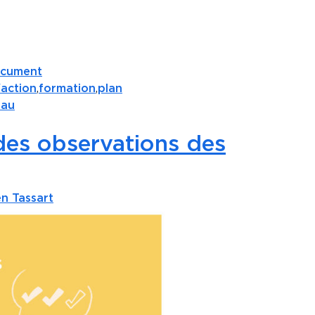
cument
action
,
formation
,
plan
 au
 des observations des
en Tassart