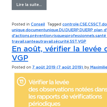
Lire la suite…
Posted in
Conseil
Tagged
controle
,
CSE
,
CSSCT
,
do
unique
,
documentunique
,
DU
,
DUERP
,
DUERP plan d'
d'actions
,
prévention
,
risquesprofessionnels
,
santé
travail
,
santeautravail
,
sécurité
,
SST
,
VGP
En août, vérifier la levée
VGP
Posted on
7 août 2019
(7 août 2019)
by
Maximili