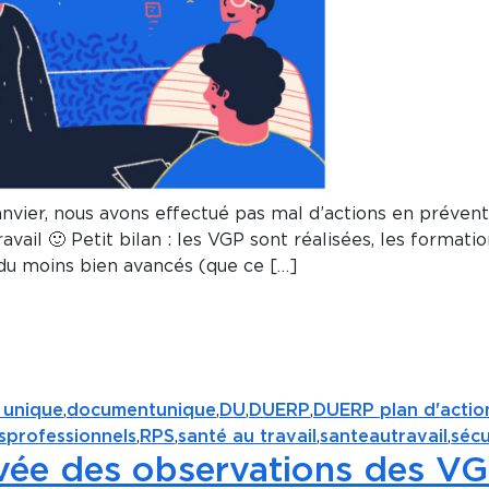
vier, nous avons effectué pas mal d’actions en prévent
avail 🙂 Petit bilan : les VGP sont réalisées, les formatio
 du moins bien avancés (que ce […]
 unique
,
documentunique
,
DU
,
DUERP
,
DUERP plan d'actio
sprofessionnels
,
RPS
,
santé au travail
,
santeautravail
,
sécu
levée des observations des V