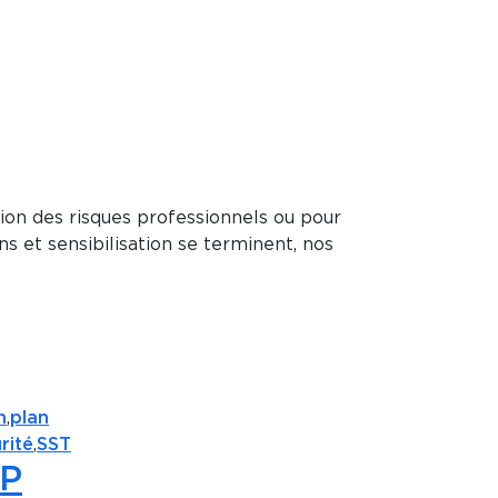
ion des risques professionnels ou pour
ns et sensibilisation se terminent, nos
n
,
plan
rité
,
SST
GP