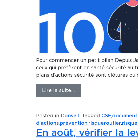
Pour commencer un petit bilan Depuis Jan
ceux qui préfèrent en santé sécurité au tr
plans d’actions sécurité sont clôturés ou
Lire la suite…
Posted in
Conseil
Tagged
CSE
,
document
d'actions
,
prévention
,
risqueroutier
,
risque
En août, vérifier la 