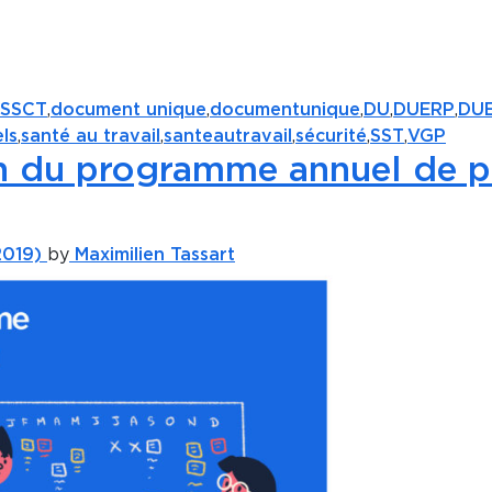
SSCT
,
document unique
,
documentunique
,
DU
,
DUERP
,
DUE
ls
,
santé au travail
,
santeautravail
,
sécurité
,
SST
,
VGP
on du programme annuel de p
2019)
by
Maximilien Tassart