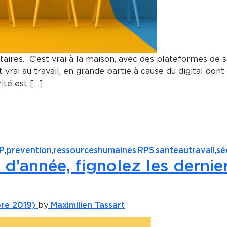
ires. C’est vrai à la maison, avec des plateformes de s
 vrai au travail, en grande partie à cause du digital do
ité est […]
P
,
prevention
,
ressourceshumaines
,
RPS
,
santeautravail
,
sé
 d’année, fignolez les dernie
re 2019)
by
Maximilien Tassart