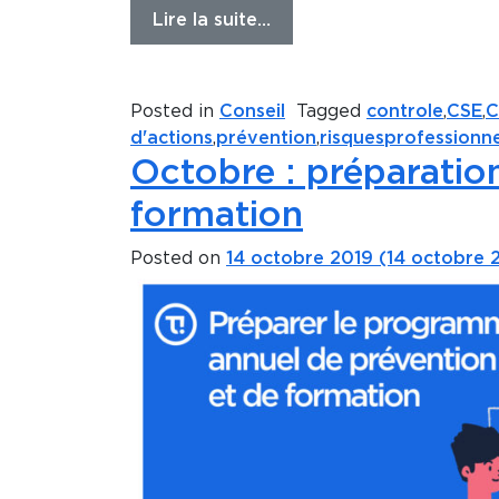
Lire la suite…
Posted in
Conseil
Tagged
controle
,
CSE
,
C
d'actions
,
prévention
,
risquesprofessionne
Octobre : préparati
formation
Posted on
14 octobre 2019
(14 octobre 