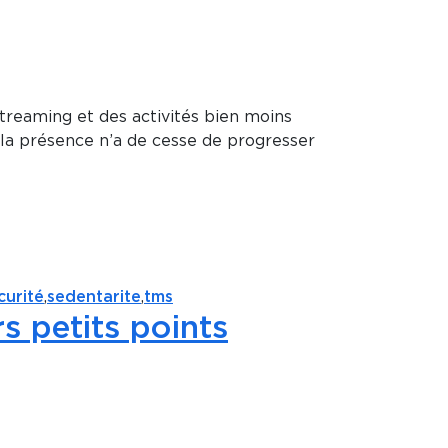
treaming et des activités bien moins
nt la présence n’a de cesse de progresser
curité
,
sedentarite
,
tms
rs petits points