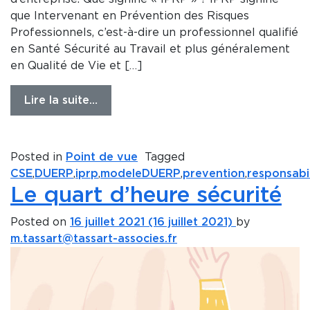
que Intervenant en Prévention des Risques
Professionnels, c’est-à-dire un professionnel qualifié
en Santé Sécurité au Travail et plus généralement
en Qualité de Vie et […]
Lire la suite…
Posted in
Point de vue
Tagged
CSE
,
DUERP
,
iprp
,
modeleDUERP
,
prevention
,
responsabil
Le quart d’heure sécurité
Posted on
16 juillet 2021
(16 juillet 2021)
by
m.tassart@tassart-associes.fr