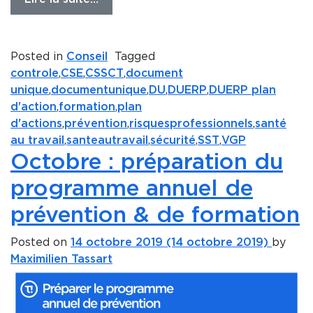
Posted in
Conseil
Tagged
controle
,
CSE
,
CSSCT
,
document
unique
,
documentunique
,
DU
,
DUERP
,
DUERP plan
d'action
,
formation
,
plan
d'actions
,
prévention
,
risquesprofessionnels
,
santé
au travail
,
santeautravail
,
sécurité
,
SST
,
VGP
Octobre : préparation du
programme annuel de
prévention & de formation
Posted on
14 octobre 2019
(14 octobre 2019)
by
Maximilien Tassart