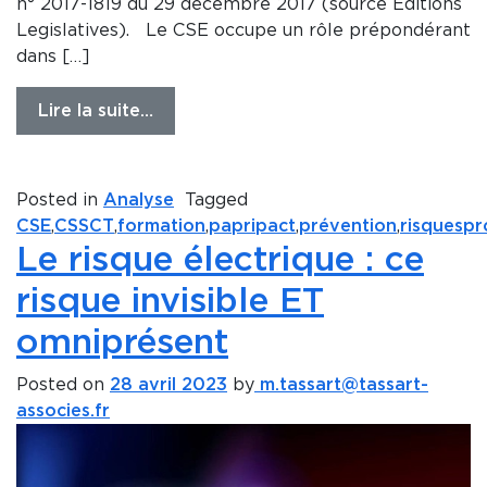
n° 2017-1819 du 29 décembre 2017 (source Editions
Legislatives). Le CSE occupe un rôle prépondérant
dans […]
Lire la suite…
Posted in
Analyse
Tagged
CSE
,
CSSCT
,
formation
,
papripact
,
prévention
,
risquespr
Le risque électrique : ce
risque invisible ET
omniprésent
Posted on
28 avril 2023
by
m.tassart@tassart-
associes.fr