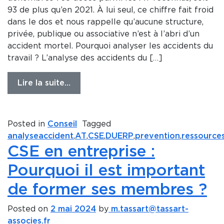
93 de plus qu’en 2021. À lui seul, ce chiffre fait froid
dans le dos et nous rappelle qu’aucune structure,
privée, publique ou associative n’est à l’abri d’un
accident mortel. Pourquoi analyser les accidents du
travail ? L’analyse des accidents du […]
Lire la suite…
Posted in
Conseil
Tagged
analyseaccident
,
AT
,
CSE
,
DUERP
,
prevention
,
ressource
CSE en entreprise :
Pourquoi il est important
de former ses membres ?
Posted on
2 mai 2024
by
m.tassart@tassart-
associes.fr