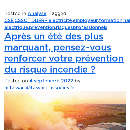
Posted in
Analyse
Tagged
CSE
,
CSSCT
,
DUERP
,
electricité
,
employeur
,
formation
,
hab
electrique
,
prevention
,
risquesprofessionnels
Après un été des plus
marquant, pensez-vous
renforcer votre prévention
du risque incendie ?
Posted on
4 septembre 2022
by
m.tassart@tassart-associes.fr