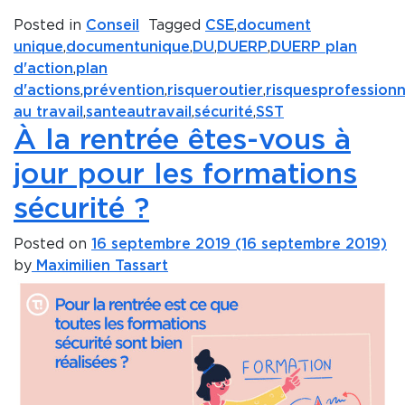
Posted in
Conseil
Tagged
CSE
,
document
unique
,
documentunique
,
DU
,
DUERP
,
DUERP plan
d'action
,
plan
d'actions
,
prévention
,
risqueroutier
,
risquesprofessionn
au travail
,
santeautravail
,
sécurité
,
SST
À la rentrée êtes-vous à
jour pour les formations
sécurité ?
Posted on
16 septembre 2019
(16 septembre 2019)
by
Maximilien Tassart