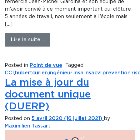
remercie Jean-Michel Giardina et son équipe de
m’avoir convié à ce moment important qui clôture
5 années de travail, non seulement à l’école mais
[…]
Lire la suite…
Posted in
Point de vue
Tagged
CCI
,
hubertcurien
,
ingénieur
,
insa
,
insacvl
,
prévention
,
ris
La mise à jour du
document unique
(DUERP)
Posted on
5 avril 2020
(16 juillet 2021)
by
Maximilien Tassart