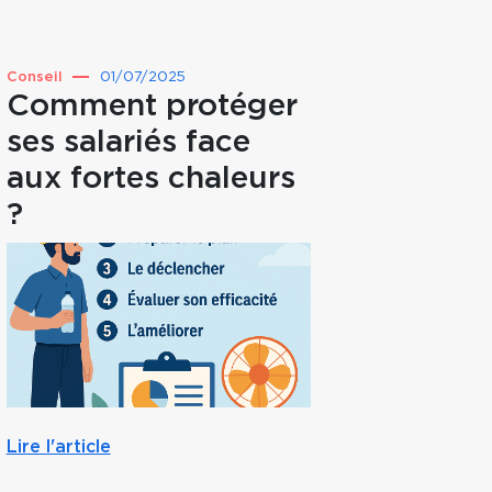
Conseil
01/07/2025
Point d
Comment protéger
Et s
ses salariés face
c’ét
aux fortes chaleurs
vous
?
Lire l'a
Lire l'article