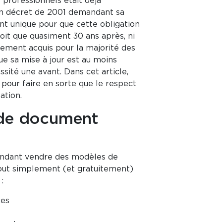
s professionnels était déjà
e un décret de 2001 demandant sa
t unique pour que cette obligation
çoit que quasiment 30 ans après, ni
blement acquis pour la majorité des
ue sa mise à jour est au moins
sité une avant. Dans cet article,
pour faire en sorte que le respect
ation.
 de document
endant vendre des modèles de
out simplement (et gratuitement)
:
ues