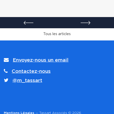
Envoyez-nous un email
Contactez-nous
@m_tassart
Mentions Légales
— Tassart Associés © 2026