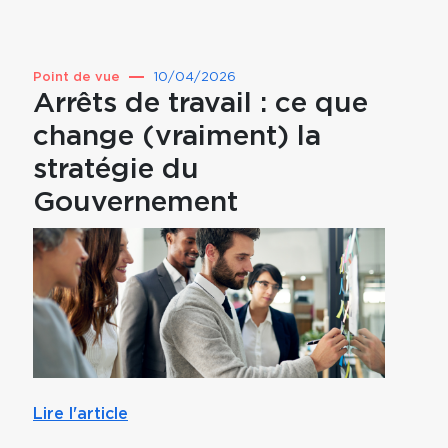
Point de vue
10/04/2026
Point 
Arrêts de travail : ce que
Prév
change (vraiment) la
pou
stratégie du
par
Gouvernement
mut
Lire l'article
Lire l'