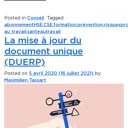
Posted in
Conseil
Tagged
abonnementHSE
,
CSE
,
formation
,
prévention
,
risquespr
au travail
,
santeautravail
La mise à jour du
document unique
(DUERP)
Posted on
5 avril 2020
(16 juillet 2021)
by
Maximilien Tassart