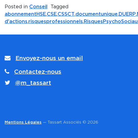
Posted in
Conseil
Tagged
abonnementHSE
,
CSE
,
CSSCT
,
documentunique
,
DUERP
,
d'actions
,
risquesprofessionnels
,
RisquesPsychoSociau
Envoyez-nous un email
Contactez-nous
@m_tassart
Mentions Légales
— Tassart Associés © 2026