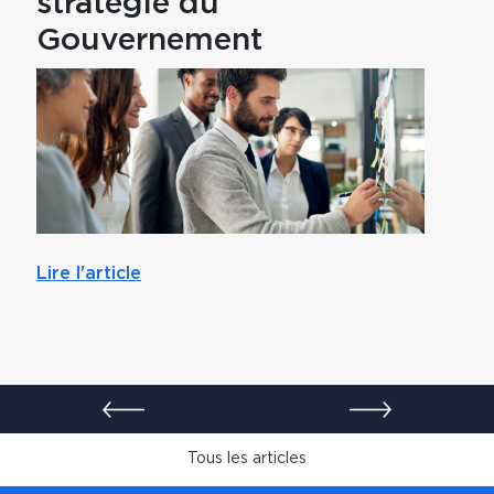
stratégie du
par
Gouvernement
mut
Lire l'article
Lire l'