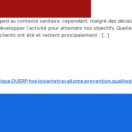
rd au contexte sanitaire, cependant, malgré des décalag
développer l’activité pour atteindre nos objectifs. Quell
lients ont été et restent principalement : […]
ique
,
DUERP
,
hse
,
loisantetravail
,
pme
,
prevention
,
qualited