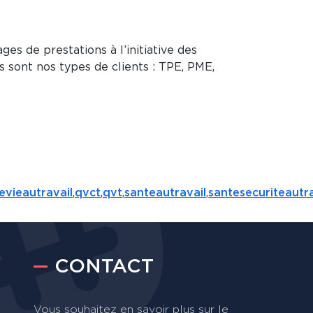
es de prestations à l’initiative des
es sont nos types de clients : TPE, PME,
evieautravail
,
qvct
,
qvt
,
santeautravail
,
santesecuriteautra
CONTACT
Vous souhaitez en savoir plus sur le