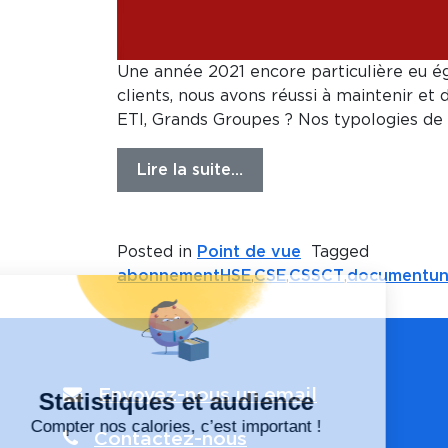
Une année 2021 encore particulière eu éga
clients, nous avons réussi à maintenir et 
ETI, Grands Groupes ? Nos typologies de c
Lire la suite…
Posted in
Point de vue
Tagged
abonnementHSE
,
CSE
,
CSSCT
,
documentun
Envoyez-nous un email
Contactez-nous