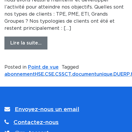
l’activité pour atteindre nos objectifs. Quelles sont
nos types de clients : TPE, PME, ETI, Grands
Groupes ? Nos typologies de clients ont été et
restent principalement : […]
Lire la suite…
Posted in
Point de vue
Tagged
abonnementHSE
,
CSE
,
CSSCT
,
documentunique
,
DUERP
,
Envoyez-nous un email
Contactez-nous