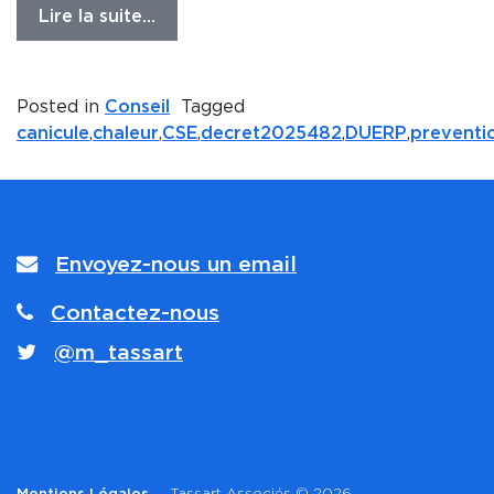
Lire la suite…
Posted in
Conseil
Tagged
canicule
,
chaleur
,
CSE
,
decret2025482
,
DUERP
,
preventi
Envoyez-nous un email
Contactez-nous
@m_tassart