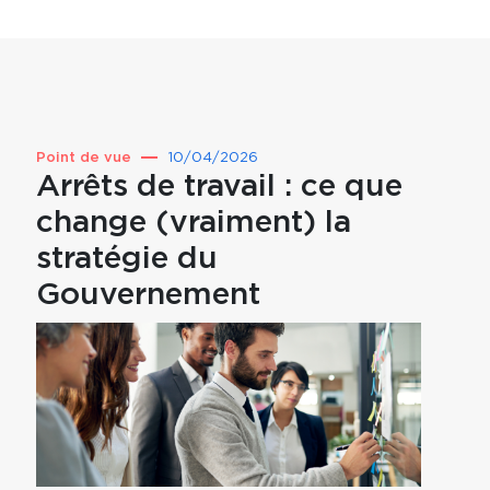
Point de vue
10/04/2026
Point 
Arrêts de travail : ce que
Prév
change (vraiment) la
pou
stratégie du
par
Gouvernement
mut