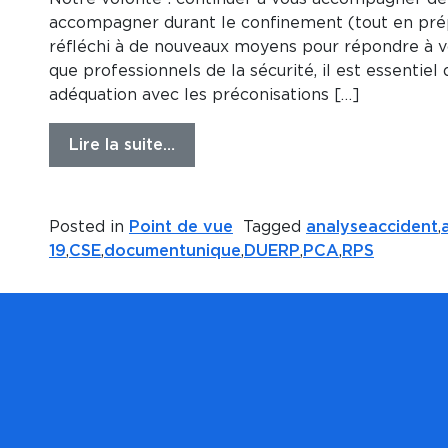
accompagner durant le confinement (tout en pré
réfléchi à de nouveaux moyens pour répondre à vos
que professionnels de la sécurité, il est essentie
adéquation avec les préconisations […]
Lire la suite…
Posted in
Point de vue
Tagged
analyseaccident
,
19
,
CSE
,
documentunique
,
DUERP
,
PCA
,
RPS