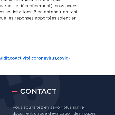
parant le déconfinement), nous avons
 sollicitations. Bien entendu, en tant
l que les réponses apportées soient en
audit
,
coactivité
,
coronavirus
,
covid-
CONTACT
Vous souhaitez en savoir plus sur le
document unique d’évaluation des risques