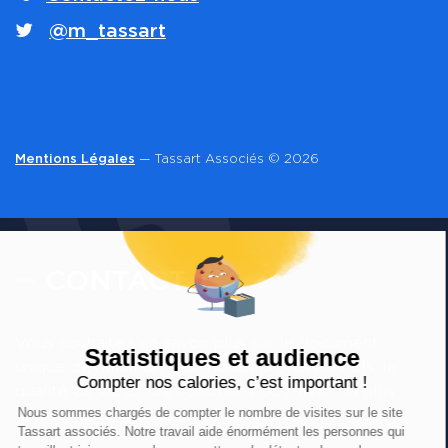
@m_tassart
Mentions Légales
— Tassart Associés © 2026
CONTACT
Vous souhaitez en savoir plus sur le document
unique d’évaluation des risques professionnels, la
qualité de vie et les conditions de travail ou plus
généralement sur la santé au travail ?