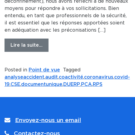
déconfinement), nous avons réfléchi à de nouveaux
moyens pour répondre à vos sollicitations. Bien
entendu, en tant que professionnels de la sécurité,
il est essentiel que les réponses apportées soient
en adéquation avec les préconisations […]
Lire la suite…
Posted in
Point de vue
Tagged
analyseaccident
,
audit
,
coactivité
,
coronavirus
,
covid-
19
,
CSE
,
documentunique
,
DUERP
,
PCA
,
RPS
Envoyez-nous un email
Contactez-nous