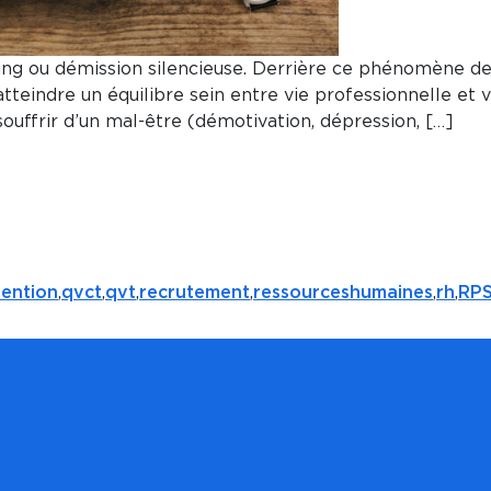
ing ou démission silencieuse. Derrière ce phénomène de s
atteindre un équilibre sein entre vie professionnelle et 
uffrir d’un mal-être (démotivation, dépression, […]
ention
,
qvct
,
qvt
,
recrutement
,
ressourceshumaines
,
rh
,
RP