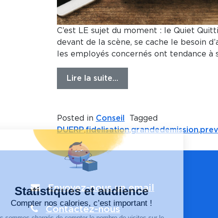
C’est LE sujet du moment : le Quiet Quitt
devant de la scène, se cache le besoin d’
les employés concernés ont tendance à so
Lire la suite…
Posted in
Conseil
Tagged
DUERP
,
fidelisation
,
grandedemission
,
prev
Envoyez-nous un email
Contactez-nous