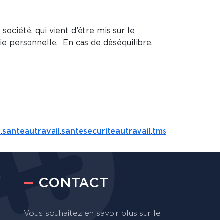
ociété, qui vient d’être mis sur le
vie personnelle. En cas de déséquilibre,
S
,
santeautravail
,
santesecuriteautravail
,
tms
CONTACT
Vous souhaitez en savoir plus sur le