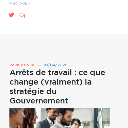
PARTAGER
Point de vue
10/04/2026
Point 
Arrêts de travail : ce que
Prév
change (vraiment) la
pou
stratégie du
par
Gouvernement
mut