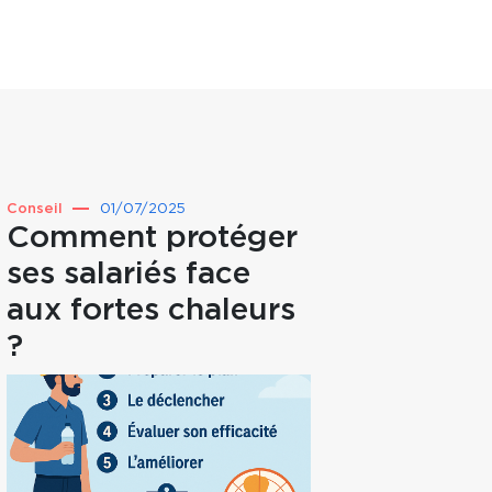
Conseil
01/07/2025
Point d
Comment protéger
Et s
ses salariés face
c’ét
aux fortes chaleurs
vous
?