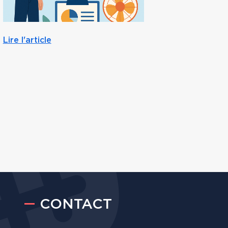
Lire l'a
Lire l'article
CONTACT