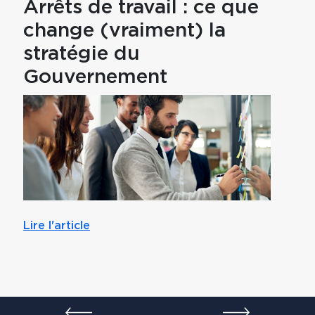
Arrêts de travail : ce que
Prév
change (vraiment) la
pou
stratégie du
par
Gouvernement
mut
Lire l'article
Lire l'