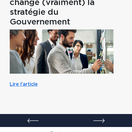
change (vraiment) la
pou
stratégie du
par
Gouvernement
mut
Lire l'article
Lire l'