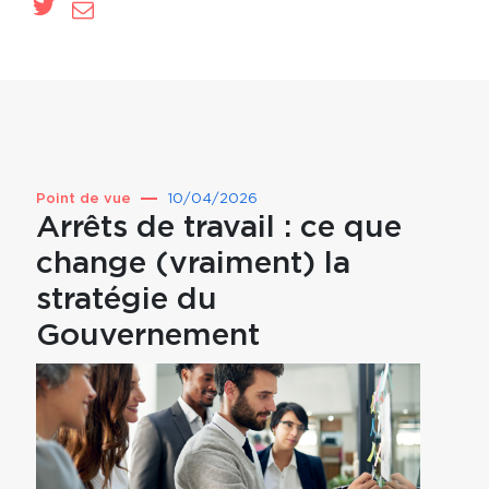
Point de vue
10/04/2026
Point 
Arrêts de travail : ce que
Prév
change (vraiment) la
pou
stratégie du
par
Gouvernement
mut