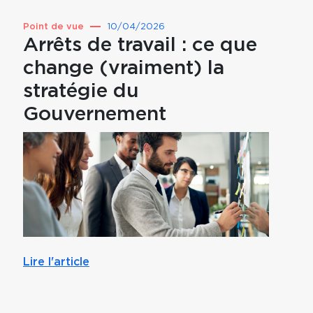
Point de vue
10/04/2026
Point 
Arrêts de travail : ce que
Prév
change (vraiment) la
pou
stratégie du
par
Gouvernement
mut
Lire l'article
Lire l'